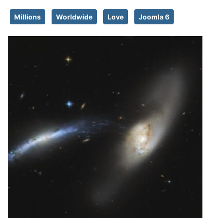
Millions
Worldwide
Love
Joomla 6