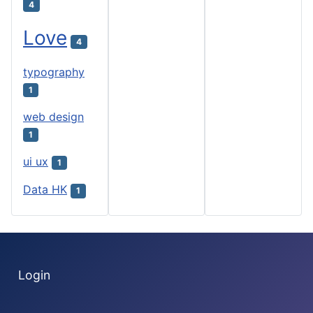
4
Love
4
typography
1
web design
1
ui ux
1
Data HK
1
Login